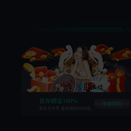
首存赠送100%
查看详情
新会员专享 最高赠送3000远