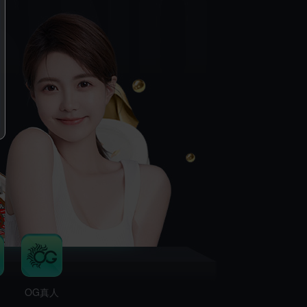
BIN电子
力棋牌
贵鱼场
BBIN彩票
FB体育
OG真人
捕鱼达人2
CQ9电子
JDB电子