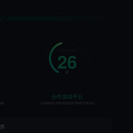
26
TOTALLY AMOUNT
家
合作游戏平台
AW
GAMING PROVIDER PARTNERS
类