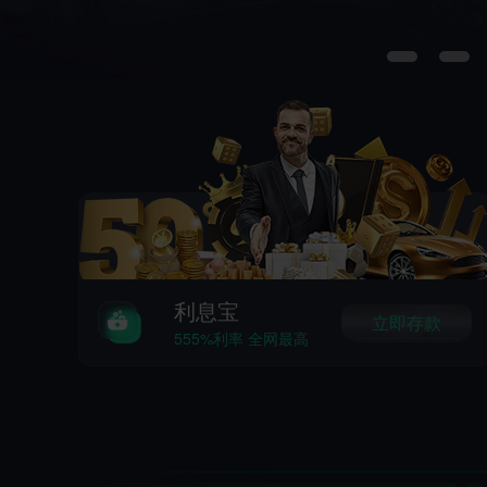
利息宝
立即存款
555%利率 全网最高