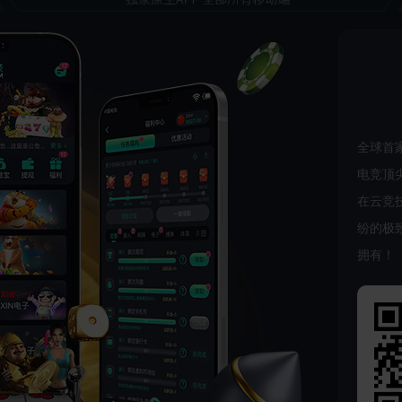
全球首
电竞顶
在云竞
纷的极
拥有！