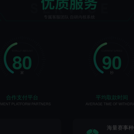
80
90
TOTALLY AMOUNT
CURRENT SPEED
家
秒
合作支付平台
平均取款时间
YMENT PLATFORM PARTNERS
AVERAGE TIME OF WITHDR
海量赛事种