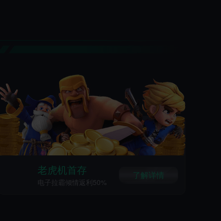
老虎机首存
了解详情
电子拉霸倾情返利50%